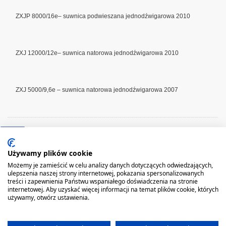
ZXJP 8000/16e– suwnica podwieszana jednodźwigarowa 2010
ZXJ 12000/12e– suwnica natorowa jednodźwigarowa 2010
ZXJ 5000/9,6e – suwnica natorowa jednodźwigarowa 2007
Używamy plików cookie
Możemy je zamieścić w celu analizy danych dotyczących odwiedzających,
ulepszenia naszej strony internetowej, pokazania spersonalizowanych
treści i zapewnienia Państwu wspaniałego doświadczenia na stronie
internetowej. Aby uzyskać więcej informacji na temat plików cookie, których
GŁÓWNA
FIRMA
REFERENCJE
AKTUALNOŚCI
PRODUKTY
USŁUGI
używamy, otwórz ustawienia.
PARK MASZYNOWY
MAPA STRONY
REALIZACJE
KONTAKT
Producent poleca: