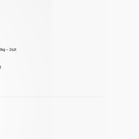
kg – 2szt
t