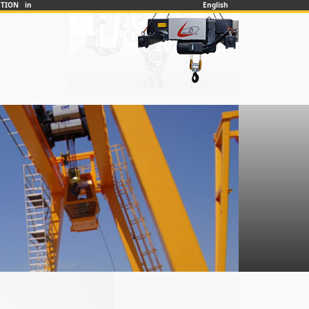
UTION in
English