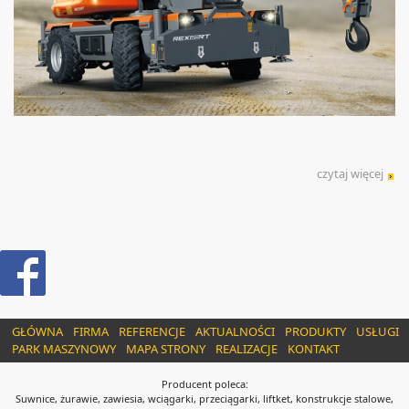
czytaj więcej
GŁÓWNA
FIRMA
REFERENCJE
AKTUALNOŚCI
PRODUKTY
USŁUGI
PARK MASZYNOWY
MAPA STRONY
REALIZACJE
KONTAKT
Producent poleca:
Suwnice, żurawie, zawiesia, wciągarki, przeciągarki, liftket, konstrukcje stalowe,