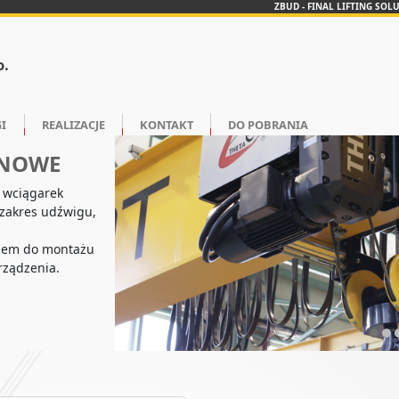
ZBUD - FINAL LIFTING SOL
o.
I
REALIZACJE
KONTAKT
DO POBRANIA
INOWE
 wciągarek
 zakres udźwigu,
❮
niem do montażu
rządzenia.