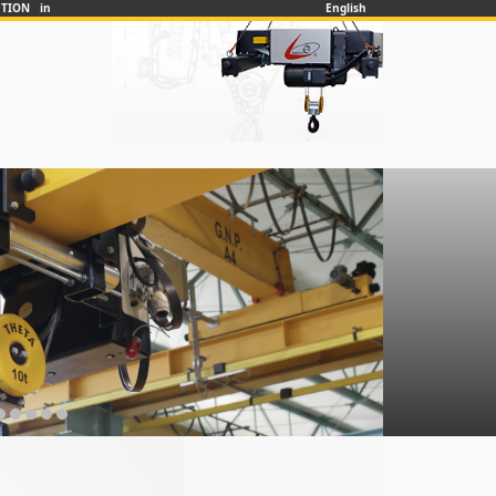
UTION in
English
❯