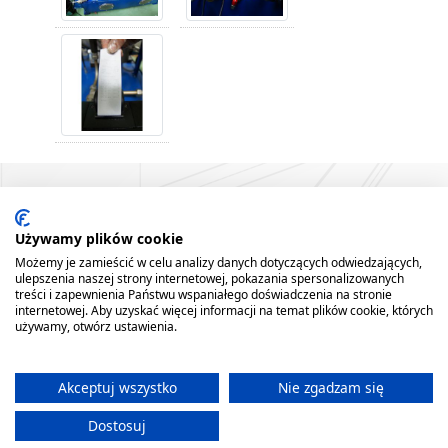
Używamy plików cookie
Możemy je zamieścić w celu analizy danych dotyczących odwiedzających,
ulepszenia naszej strony internetowej, pokazania spersonalizowanych
treści i zapewnienia Państwu wspaniałego doświadczenia na stronie
internetowej. Aby uzyskać więcej informacji na temat plików cookie, których
GŁÓWNA
FIRMA
REFERENCJE
AKTUALNOŚCI
PRODUKTY
USŁUGI
używamy, otwórz ustawienia.
PARK MASZYNOWY
MAPA STRONY
REALIZACJE
KONTAKT
Producent poleca:
Akceptuj wszystko
Nie zgadzam się
Suwnice, żurawie, zawiesia, wciągarki, przeciągarki, liftket, konstrukcje stalowe,
wciągniki.
Dostosuj
Serwis oraz montaż urządzeń dźwignicowych. Usługi serwisowe - suwnica,
żuraw, wciągniki, wciągarki, żurawie oraz inne konstrukcje stalowe.