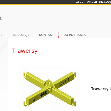
ZBUD - FINAL LIFTING SOL
o.
I
REALIZACJE
KONTAKT
DO POBRANIA
Trawersy
Trawersy 