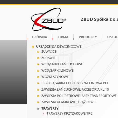
ZBUD Spółka z o.
GŁÓWNA
FIRMA
PRODUKTY
USŁUG
URZĄDZENIA DŹWIGNICOWE
SUWNICE
ŻURAWIE
WCIĄGNIKI ŁAŃCUCHOWE
WCIĄGARKI LINOWE
WÓZKI SZYNOWE
PRZECIĄGARKA ELEKTRYCZNA LINOWA PEL
ZAWIESIA ŁAŃCUCHOWE, AKCESORIA KL.10
ZAWIESIA POLIESTROWE, PASY TRANSPORTOWE
ZAWIESIA KLAMROWE, KRĄŻKOWE
TRAWERSY
TRAWERSY KRZYŻAKOWE TRC