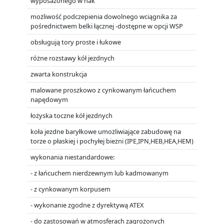
wyposażonego w hak
możliwość podczepienia dowolnego wciągnika za
pośrednictwem belki łącznej -dostępne w opcji WSP
obsługują tory proste i łukowe
różne rozstawy kół jezdnych
zwarta konstrukcja
malowane proszkowo z cynkowanym łańcuchem
napędowym
łożyska toczne kół jezdnych
koła jezdne baryłkowe umożliwiające zabudowę na
torze o płaskiej i pochyłej bieżni (IPE,IPN,HEB,HEA,HEM)
wykonania niestandardowe:
- z łańcuchem nierdzewnym lub kadmowanym
- z cynkowanym korpusem
- wykonanie zgodne z dyrektywą ATEX
- do zastosowań w atmosferach zagrożonych