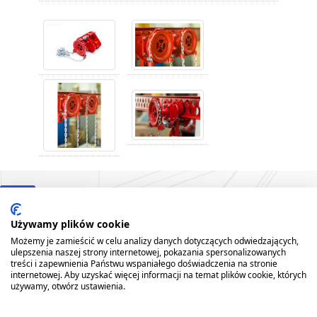
Używamy plików cookie
Możemy je zamieścić w celu analizy danych dotyczących odwiedzających,
ulepszenia naszej strony internetowej, pokazania spersonalizowanych
treści i zapewnienia Państwu wspaniałego doświadczenia na stronie
internetowej. Aby uzyskać więcej informacji na temat plików cookie, których
GŁÓWNA
FIRMA
REFERENCJE
AKTUALNOŚCI
PRODUKTY
USŁUGI
używamy, otwórz ustawienia.
PARK MASZYNOWY
MAPA STRONY
REALIZACJE
KONTAKT