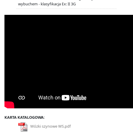
wybuchem - klasyfikacja Ex: II 3G
KARTA KATALOGOWA:
Wózki szynowe WS.pdf