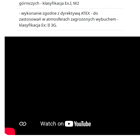
górniczych - klasyfikacja Ex.I, M2
- wykonanie zgodne z dyrektywą ATEX - do
zastosowań w atmosferach zagrożonych wybuchem -
klasyfikacja Ex: II 3G.