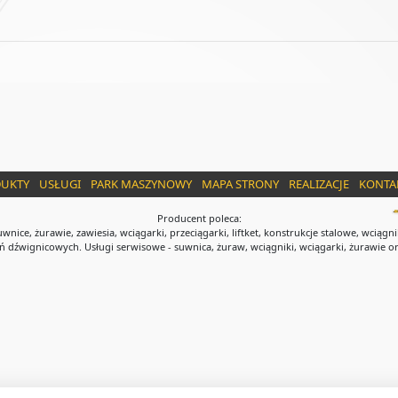
UKTY
USŁUGI
PARK MASZYNOWY
MAPA STRONY
REALIZACJE
KONTA
Producent poleca:
wnice, żurawie, zawiesia, wciągarki, przeciągarki, liftket, konstrukcje stalowe, wciągni
 dźwignicowych. Usługi serwisowe - suwnica, żuraw, wciągniki, wciągarki, żurawie or