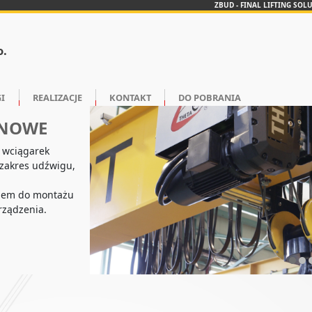
ZBUD - FINAL LIFTING SOL
o.
I
REALIZACJE
KONTAKT
DO POBRANIA
INOWE
 wciągarek
 zakres udźwigu,
❮
niem do montażu
rządzenia.