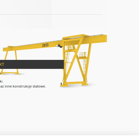
KT
ki.
az inne konstrukcje stalowe.