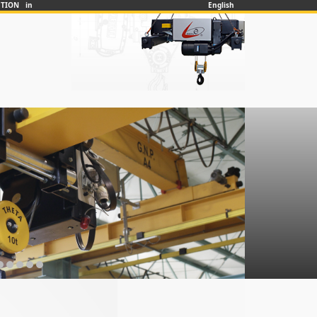
UTION in
English
❯