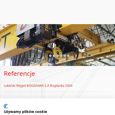
❮
❯
Referencje
Lubelski Węgiel BOGDANKA S.A Bogdanka 2004
Używamy plików cookie